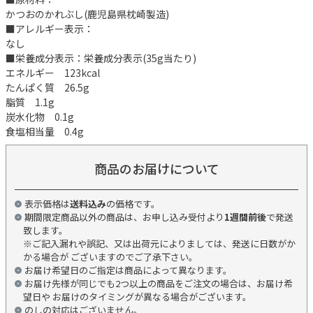
かつおのかれぶし(鹿児島県枕崎製造)
■アレルギー表示：
なし
■栄養成分表示：栄養成分表示(35g当たり)
エネルギー 123kcal
たんぱく質 26.5g
脂質 1.1g
炭水化物 0.1g
食塩相当量 0.4g
商品のお届けについて
表示価格は
送料込み
の価格です。
期間限定商品以外の商品は、お申し込み受付より
1週間前後
で発送
致します。
※ご記入漏れや誤記、又は出荷元によりましては、発送に日数がか
かる場合が ございますのでご了承下さい。
お届け希望日のご指定は商品によって異なります。
お届け先様が同じでも2つ以上の商品をご注文の場合は、お届け希
望日や お届けのタイミングが異なる場合がございます。
のしの対応はございません。