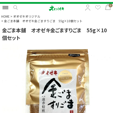
0
HOME
オオゼキオリジナル
金ごま本舗 オオゼキ金ごますりごま 55g×10個セット
金ごま本舗 オオゼキ金ごますりごま 55g×10
特集から選択
個セット
予算から選択
カテゴリから選択
贈る相手から選択