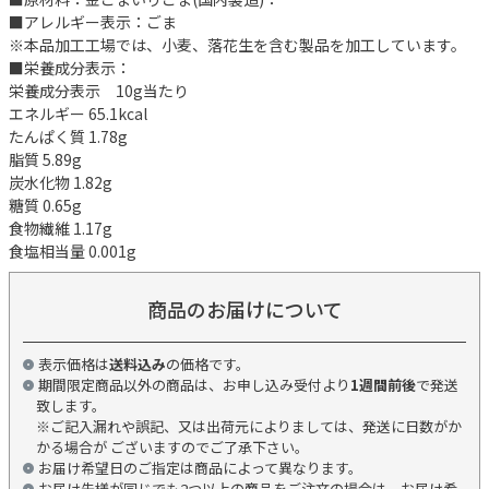
■アレルギー表示：ごま
※本品加工工場では、小麦、落花生を含む製品を加工しています。
■栄養成分表示：
栄養成分表示 10g当たり
エネルギー 65.1kcal
たんぱく質 1.78g
脂質 5.89g
炭水化物 1.82g
糖質 0.65g
食物繊維 1.17g
食塩相当量 0.001g
商品のお届けについて
表示価格は
送料込み
の価格です。
期間限定商品以外の商品は、お申し込み受付より
1週間前後
で発送
致します。
※ご記入漏れや誤記、又は出荷元によりましては、発送に日数がか
かる場合が ございますのでご了承下さい。
お届け希望日のご指定は商品によって異なります。
お届け先様が同じでも2つ以上の商品をご注文の場合は、お届け希