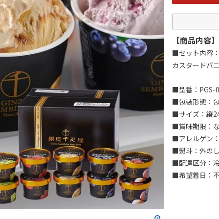
【商品内容】
■セット内容
カスタードバニ
■型番：PGS-0
■包装形態：
■サイズ：縦24
■賞味期限：
■アレルゲン：
■熨斗：外の
■配達区分：
■希望着日：