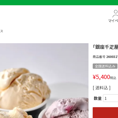
マイ
イス
「銀座千疋
商品番号
260032
全国送料込み
¥
5,400
税込
送料込