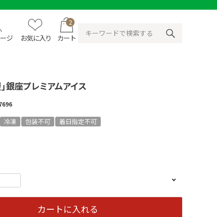
2
ページ
お気に入り
カート
屋」銀座プレミアムアイス
7696
冷凍
包装不可
着日指定不可
カートに入れる