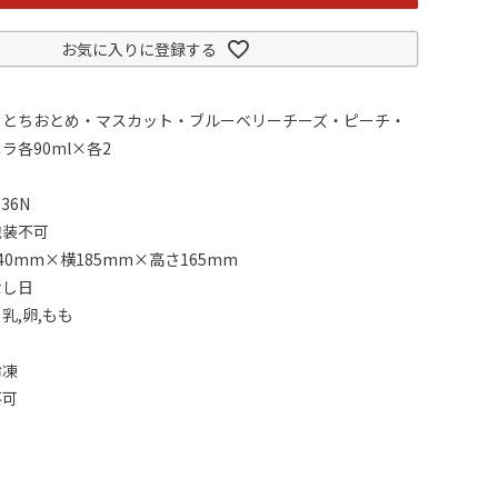
お気に入りに登録する
：とちおとめ・マスカット・ブルーベリーチーズ・ピーチ・
ラ各90ml×各2
36N
包装不可
0mm×横185mm×高さ165mm
なし日
乳,卵,もも
し
冷凍
不可