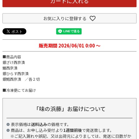
カートに入れる
お気に入りに登録する
販売期間
2026/06/01 0:00
〜
■商品内容
銀ざけ西京漬
鰆西京漬
銀ひらす西京漬
銀鱈西京漬 ／各２切
■冷凍便にてお届け
「味の浜藤」お届けについて
表示価格は
送料込み
の価格です。
商品は、お申し込み受付より
1週間前後
で発送致します。
※ご記入漏れや誤記、又は出荷元によりましては、発送に日数がか