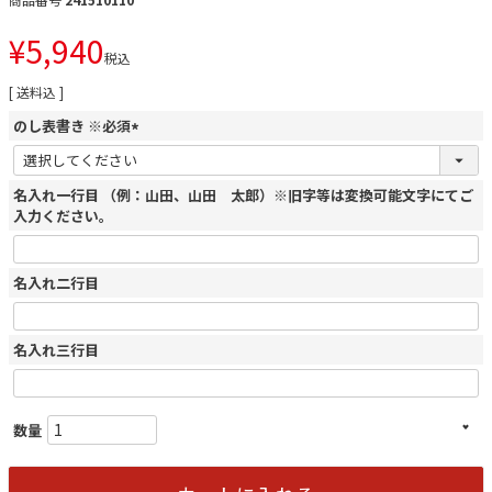
¥
5,940
税込
送料込
のし表書き ※必須
(
必
名入れ一行目 （例：山田、山田 太郎）※旧字等は変換可能文字にてご
須
入力ください。
)
名入れ二行目
名入れ三行目