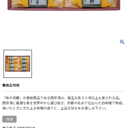
■商品特徴
「味の浜藤」の看板商品である西京漬は、誕生以来８０年以上も愛される品。
西京漬に最適な魚を世界中から選び抜き、京都の名水で仕込んだ白味噌で熟成。
焼いたときに立ち上る味噌の香りと、上品な甘みをお楽しみ下さい。
冷凍
商品番号
241510110