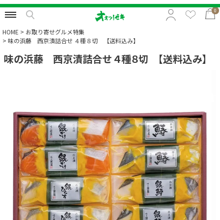
0
HOME
お取り寄せグルメ特集
味の浜藤 西京漬詰合せ ４種８切 【送料込み】
味の浜藤 西京漬詰合せ ４種８切 【送料込み】
特集から選択
予算から選択
カテゴリから選択
贈る相手から選択