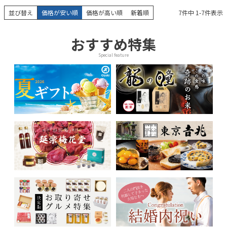
並び替え
価格が安い順
価格が高い順
新着順
7
件中
1
-
7
件表示
おすすめ特集
Special feature