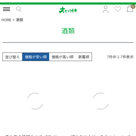
0
HOME
酒類
酒類
特集から選択
予算から選択
並び替え
価格が安い順
価格が高い順
新着順
7
件中
1
-
7
件表示
カテゴリから選択
贈る相手から選択