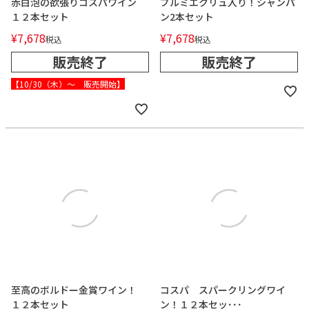
赤白泡の欲張りコスパワイン
プルミエクリュ入り！シャンパ
１２本セット
ン2本セット
¥
7,678
¥
7,678
税込
税込
販売終了
販売終了
【10/30（木）～ 販売開始】
至高のボルドー金賞ワイン！
コスパ スパークリングワイ
１２本セット
ン！１２本セッ･･･