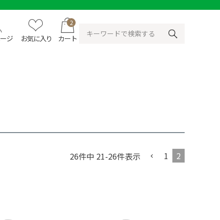
2
ページ
お気に入り
カート
1
2
26
件中
21
-
26
件表示