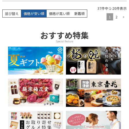
37
件中
1
-
20
件表示
並び替え
価格が安い順
価格が高い順
新着順
1
2
おすすめ特集
Special feature