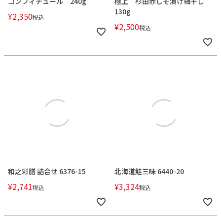
コンフィチュール 240g
極上 杉田赤しそ漬け梅干し
130g
¥
2,350
税込
¥
2,500
税込
和之彩膳 詰合せ 6376-15
北海道鮭三昧 6440-20
¥
2,741
¥
3,324
税込
税込