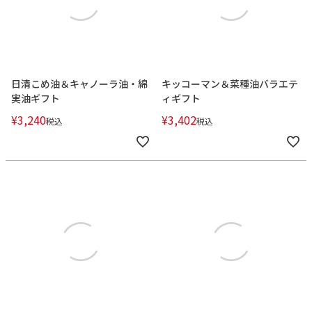
日清こめ油＆キャノーラ油・綿
キッコーマン＆菜種油バラエテ
実油ギフト
ィギフト
¥
3,240
¥
3,402
税込
税込