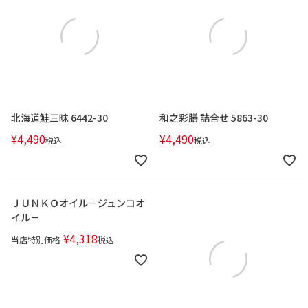
北海道鮭三昧 6442-30
和之彩膳 詰合せ 5863-30
¥
4,490
¥
4,490
税込
税込
ＪＵＮＫＯオイル－ジュンコオ
イル－
¥
4,318
当店特別価格
税込