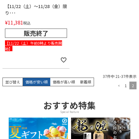
【11/22（土）～11/28（金）限
り･･･
¥
11,381
税込
販売終了
【11/22（土）午前0時より販売開
始】
37
件中
21
-
37
件表示
並び替え
価格が安い順
価格が高い順
新着順
1
2
おすすめ特集
Special feature