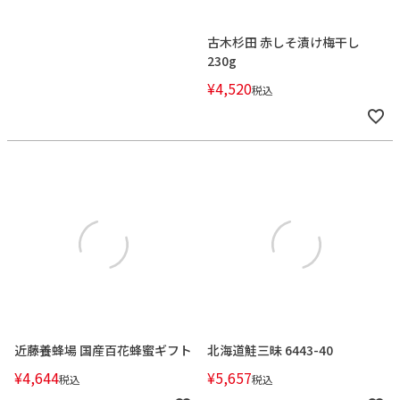
古木杉田 赤しそ漬け梅干し
230g
¥
4,520
税込
近藤養蜂場 国産百花蜂蜜ギフト
北海道鮭三昧 6443-40
¥
4,644
¥
5,657
税込
税込